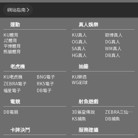
網站指南
運動
真人娛樂
KU體育
KU真人
歐博真人
JZ體育
OG真人
DG真人
平博體育
SA真人
WM真人
熊貓體育
HG真人
DB真人
老虎機
抽籤
KU老虎機
BNG電子
KU樂透
WG彩球
ZEBRA電子
RK5電子
福星電子
DB電子
電競
射魚遊戲
DB電競
3D鯊皇傳說
ZEBRA三仙捕魚
KS捕魚
DB捕魚
卡牌決鬥
服務建議