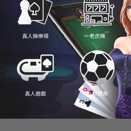
真人娛樂場
老虎機
真人遊戲
九州體育