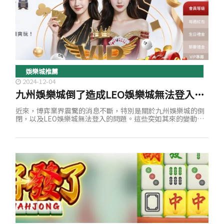
娛樂城推薦
2024-12-04
九州娛樂城倒了造成LEO娛樂城無法登入？
會員無痛轉移資金指南來了！
近來，博弈業界震驚的消息不斷，特別是關於九州娛樂城的倒
閉，以及LEO娛樂城無法登入的問題。這些突如其來的變動讓
許多玩家感到困惑和焦慮。隨著九州娛樂城倒了，很多玩家紛
紛尋找可以替代的博弈平台，而會員無痛轉移資金成為了當下
最關鍵的問題。在這篇文章中，我們將探討九州娛樂城倒閉的
影響、LEO娛樂城無法登入的原因、如何順利轉移資金，並為
玩家們推薦合適的替代平台。