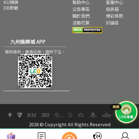
KU棋牌
幫助中心
客服中心
DB對戰
公告專區
投訴箱
關於我們
博彩條款
活動花絮
討論區
九州娛樂城 APP
隨時隨地，盡情玩樂，隨時下注。
LINE客服
2026 © Copyright All Rights Reserved
台資訊持續更新｜RG富遊、LEO、THA相關服務狀況請以官方最新公告為準｜選擇替