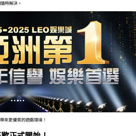
問隨時解決。
帶來更優質的遊戲環境！
狂歡正式開始！