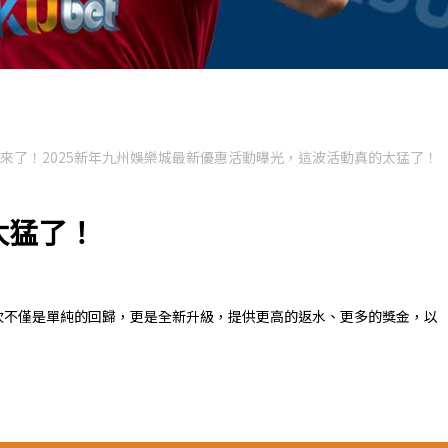
來了！2025新年九州娛樂城最新優惠活動曝光，這波活動真的太猛了！
太猛了！
次不僅是單純的回歸，更是全新升級，提供更高的返水、更多的獎金，以