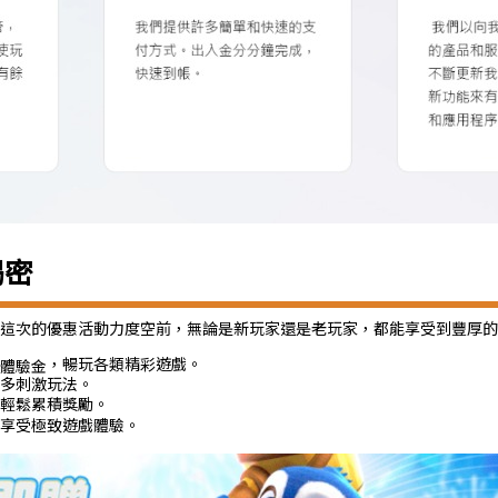
揭密
這次的優惠活動力度空前，無論是新玩家還是老玩家，都能享受到豐厚的
，暢玩各類精彩遊戲。
體驗金
多刺激玩法。
輕鬆累積獎勵。
您享受極致遊戲體驗。