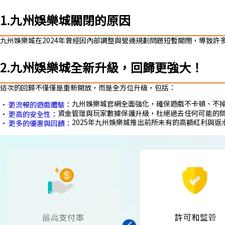
1.九州娛樂城關閉的原因
九州娛樂城在2024年曾經因內部調整與營運規劃問題短暫關閉，導致
2.九州娛樂城全新升級，回歸更強大！
這次的回歸不僅僅是重新開放，而是全方位升級，包括：
九州娛樂城官網全面強化，確保遊戲不卡頓、不
• 更流暢的遊戲體驗：
資金管理與玩家數據保護升級，杜絕過去任何可能的
• 更高的安全性：
2025年九州娛樂城推出前所未有的高額紅利與
• 更多的優惠與回饋：