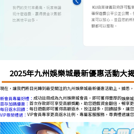
2025年九州娛樂城最新優惠活動大
現在，讓我們將目光轉到最受關注的九州娛樂城最新優惠活動上。據悉，
成功註冊成為九州娛樂城會員，即可獲得豐厚的
新會員專屬好禮：
娛樂城
首次存款即可享受高額獎勵，助您遊戲資金翻倍，暢享更
首存加碼優惠：
每日遊戲即可獲得高額返水，投注越多，回饋越多，讓您
每日返水回饋：
VIP會員專享更高返水比例、專屬客服服務，尊貴禮遇讓
VIP尊榮禮遇：