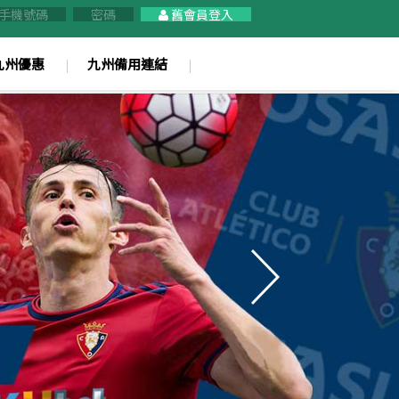
/手機號碼
密碼
舊會員登入
九州優惠
九州備用連結