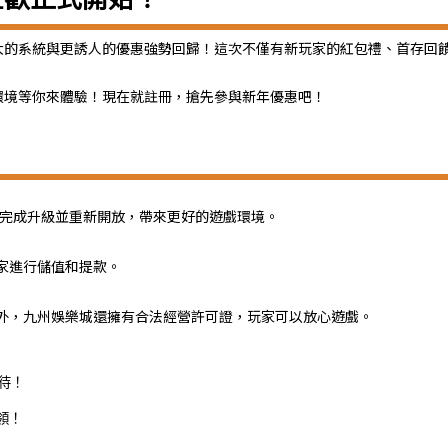
大的系統與更誘人的優惠強勢回歸！這次不僅有新玩家的紅包禮、首存回饋
戲環境等你來體驗！現在就註冊，搶先參與新年優惠吧！
經完成升級並重新開放，帶來更好的遊戲環境。
家進行儲值和提款。
外，九州娛樂城還擁有合法經營許可證，玩家可以放心遊戲。
待！
領！