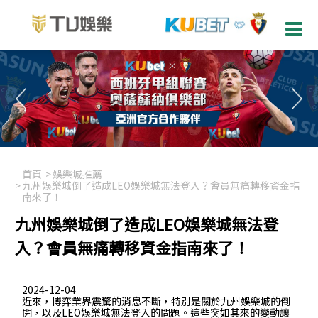
首頁
娛樂城推薦
九州娛樂城倒了造成LEO娛樂城無法登入？會員無痛轉移資金指
南來了！
九州娛樂城倒了造成LEO娛樂城無法登
入？會員無痛轉移資金指南來了！
2024-12-04
近來，博弈業界震驚的消息不斷，特別是關於九州娛樂城的倒
閉，以及LEO娛樂城無法登入的問題。這些突如其來的變動讓