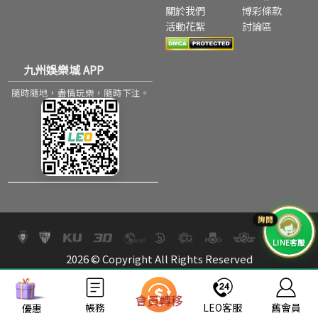
關於我們
博彩條款
活動花絮
討論區
九州娛樂城 APP
隨時隨地，盡情玩樂，隨時下注。
LINE客服
2026 © Copyright All Rights Reserved
台資訊持續更新｜RG富遊、LEO、THA相關服務狀況請以官方最新公告為準｜選擇替
會員轉移
帳務
LEO客服
舊會員
優惠