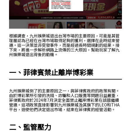
根據調查，九州娛樂城退出台灣市場的主要原因，可能是其管
理層認為已經在台灣市場取得足夠的獲利，選擇在此時結束營
運。這一決策並非突發事件，而是經過長時間規劃的結果。接
下來，將進一步解析網路上流傳的三大原因，幫助玩家了解九
州娛樂城退出背後的動機。
一、菲律賓禁止離岸博彩業
九州娛樂城倒了的主要原因之一，與菲律賓政府的政策有關。
由於博彩業所引發的洗錢、詐騙和人口販賣等問題日益嚴重，
菲律賓政府於2024年7月決定全面禁止離岸博彩業在該國繼續
營運。這項政策直接影響到九州娛樂城及其旗下的LEO和THA
平台，迫使他們決定退出市場，結束在菲律賓的經營活動。
二、監管壓力