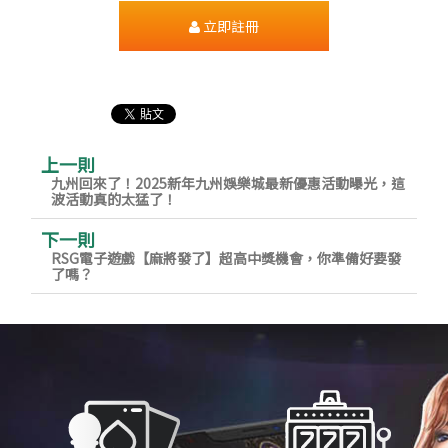
立即註冊
上一則
九州回來了！2025新年九州娛樂城最新優惠活動曝光，這
波活動真的太猛了！
下一則
RSG電子遊戲【麻將發了】超高中獎機會，你準備好要發
了嗎？