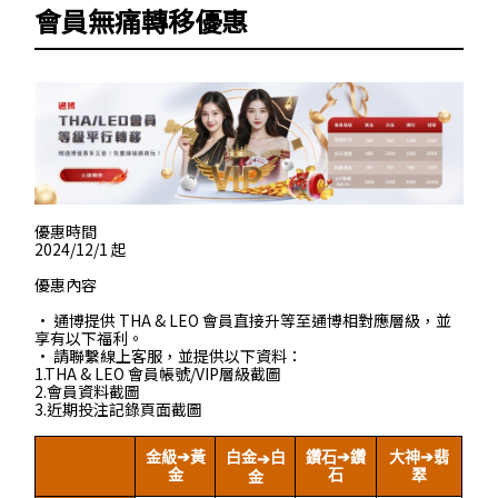
會員無痛轉移優惠
優惠時間
2024/12/1 起
優惠內容
• 通博提供 THA & LEO 會員直接升等至通博相對應層級，並
享有以下福利。
• 請聯繫線上客服，並提供以下資料：
1.THA & LEO 會員帳號/VIP層級截圖
2.會員資料截圖
3.近期投注記錄頁面截圖
➔
金級➔黃
白金
白
鑽石➔鑽
大神➔翡
金
石
翠
金