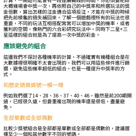
計算，一開始可能會有一段連續輸錢的時間，你必須要紀錄
大概幾場會中獎一次，再依照自己的中獎率和所選玩法的獎
金倍數，算出怎樣的注金適合這項投注，才能在中獎的時候
把先前槓龜的損失補回來。了解一個遊戲裡所有的玩法也很
重要，不同的玩法互相搭配常常可以增加中獎的機率，或者
獲利的空間，像熱門的六合彩研究玩法中，同時下二星+三
星這樣的組合就是為了提高一次中獎的彩金。
應該避免的組合
這邊我們不探討各種機率的計算，不過確實有幾種組合是在
大數據裡很明確不太會出現的，我們可以用這些條件進行篩
選，避免這些機率超低的組合，也是一種提升中獎率的方
式。
和歷史頭獎獎號一模一樣
例如我們選了14、28、36、37、40、46，雖然是前200期開
過，已經很久遠，但要重複出現的機率還是很低，盡量避
免。
全部單數或全部偶數
比較少獎號組合是全部都是單數或全部都是偶數的，建議選
擇至少一個和其他數字不同的號碼。