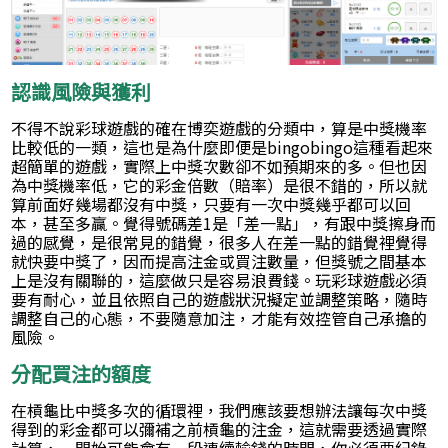
認識風險與獲利
不得不說彩球遊戲的確在博奕遊戲的分類中，算是中獎機率
比較低的一類，這也是為什麼即便是bingobingo這種看起來
超簡單的遊戲，實際上中獎次數卻不如預期來的多。但也因
為中獎機率低，它的彩金倍數（賠率）是很不錯的，所以就
算前面好幾場都沒有中獎，只要有一次中獎幾乎都可以回
本，甚至多贏。覺得號碼差1是「差一點」，有跟中獎擦身而
過的感覺，是很常見的錯覺，很多人在差一點的錯覺裡覺得
就快要中獎了，因而提高注金或買注數量，但獎號之間基本
上是沒有關聯的，這麼做只是容易浪費錢。玩彩球遊戲必須
要有耐心，並且依照自己的遊戲狀況擬定並調整策略，隨時
調整自己的心態，不要隨意加注，才能有效控管自己承擔的
風險。
分配買注的額度
在槓龜比中獎多次的循環裡，我們應該要想辦法讓每次中獎
得到的彩金都可以彌補之前槓龜的注金，這就需要透過實際