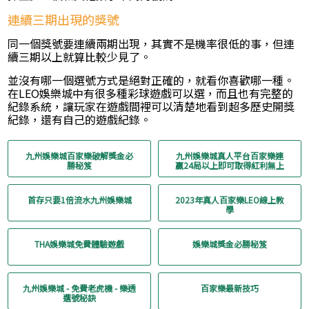
連續三期出現的獎號
同一個獎號要連續兩期出現，其實不是機率很低的事，但連
續三期以上就算比較少見了。
並沒有哪一個選號方式是絕對正確的，就看你喜歡哪一種。
在LEO娛樂城中有很多種彩球遊戲可以選，而且也有完整的
紀錄系統，讓玩家在遊戲間裡可以清楚地看到超多歷史開獎
紀錄，還有自己的遊戲紀錄。
九州娛樂城百家樂破解獎金必
九州娛樂城真人平台百家樂連
勝秘笈
贏24局以上即可取得紅利無上
限
首存只要1倍流水九州娛樂城
2023年真人百家樂LEO線上教
學
THA娛樂城免費體驗遊戲
娛樂城獎金必勝秘笈
九州娛樂城 - 免費老虎機 - 樂透
百家樂最新技巧
選號秘訣