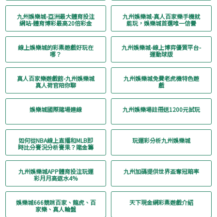
九州娛樂城-亞洲最大體育投注
九州娛樂城-真人百家樂手機就
網站-體育博彩最高20倍彩金
能玩，娛樂城首選唯一信譽
線上娛樂城的彩票遊戲好玩在
九州娛樂城-線上博弈優質平台-
哪？
運動球版
真人百家樂遊戲館-九州娛樂城
九州娛樂城免費老虎機特色遊
真人荷官陪你聊
戲
娛樂城國際賭場連線
九州娛樂場註冊送1200元試玩
如何從NBA線上直播和MLB即
玩運彩分析九州娛樂城
時比分賽況分析賽果？賭金籌
碼這樣配最好
九州娛樂城APP體育投注玩運
九州加碼提供世界盃奪冠賠率
彩月月高返水4%
娛樂城666競咪百家、龍虎、‪‎百
天下現金網彩票遊戲介紹
家樂‬、真人輪盤