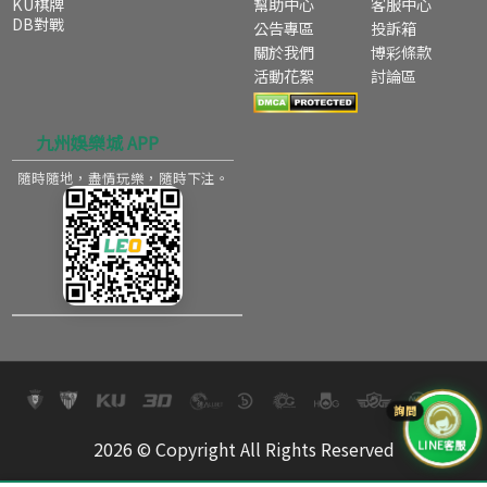
KU棋牌
幫助中心
客服中心
DB對戰
公告專區
投訴箱
關於我們
博彩條款
活動花絮
討論區
九州娛樂城 APP
隨時隨地，盡情玩樂，隨時下注。
LINE客服
2026 © Copyright All Rights Reserved